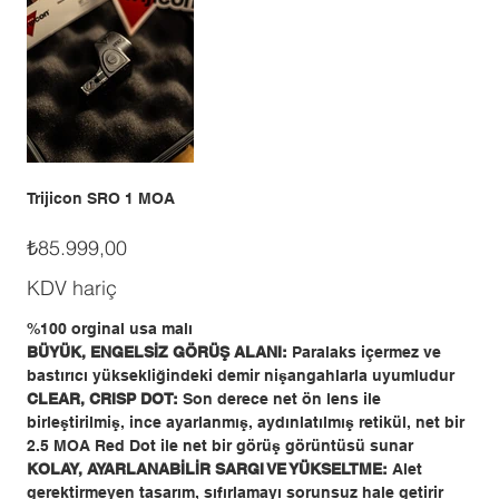
Trijicon SRO 1 MOA
Fiyat
₺85.999,00
KDV hariç
%100 orginal usa malı
BÜYÜK, ENGELSİZ GÖRÜŞ ALANI:
Paralaks içermez ve
bastırıcı yüksekliğindeki demir nişangahlarla uyumludur
CLEAR, CRISP DOT:
Son derece net ön lens ile
birleştirilmiş, ince ayarlanmış, aydınlatılmış retikül, net bir
2.5 MOA Red Dot ile net bir görüş görüntüsü sunar
KOLAY, AYARLANABİLİR SARGI VE YÜKSELTME:
Alet
gerektirmeyen tasarım, sıfırlamayı sorunsuz hale getirir