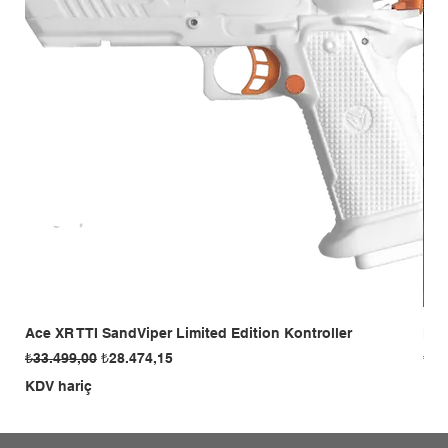
Ace XR TTI SandViper Limited Edition Kontroller
Man
Normal Fiyat
İndirimli Fiyat
Fiy
₺33.499,00
₺28.474,15
₺23
KDV hariç
KDV